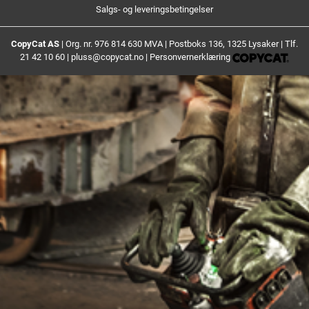
Salgs- og leveringsbetingelser
CopyCat AS
| Org. nr. 976 814 630 MVA | Postboks 136, 1325 Lysaker | Tlf.
21 42 10 60 |
pluss@copycat.no
|
Personvernerklæring