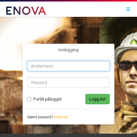
Toggl
Innlogging
Forbli pålogget
Logg inn
Glemt passord?
Klikk her